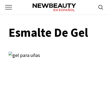
NewBeauty
Skip
Searc
Primary
to
Bus
for:
Menu
content
Esmalte De Gel