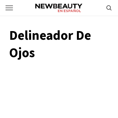
NewBeauty
Skip
Searc
Primary
to
Bus
for:
Menu
content
Delineador De
Ojos