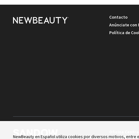
Contacto
Anúnciate con
Política de Coo
Oficina Centra
NewBeauty en Español utiliza cookies por diversos motivos, entre el
3651 NW 8th Ave.