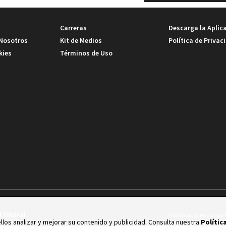
Carreras
Descarga la Aplic
 Nosotros
Kit de Medios
Política de Privac
kies
Términos de Uso
l Global
NewBeauty puede ganar
los analizar y mejorar su contenido y publicidad. Consulta nuestra
Polític
nuestro sitio como par