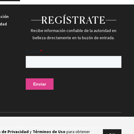
ación
REGÍSTRATE
idad
Recibe información confiable de la autoridad en
belleza directamente en tu buzón de entrada.
 una parte de las ventas de productos que se compran a través de
a de Privacidad
y
Términos de Uso
para obtener
te de nuestras asociaciones de afiliación con minoristas.