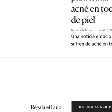
acné en tod
de piel
By Isabelle Buneo
abril 10, 2
Una noticia emocio
sufren de acné en 
Regala el Lujo
DA UNA SUSCRIP