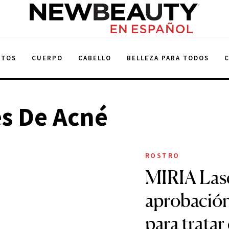
NewBeauty
NTOS
CUERPO
CABELLO
BELLEZA PARA TODOS
es De Acné
ROSTRO
MIRIA Lase
aprobación
para tratar