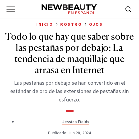
NewBeauty
Skip
Searc
Primary
to
Bus
for:
Menu
content
›
›
INICIO
ROSTRO
OJOS
Todo lo que hay que saber sobre
las pestañas por debajo: La
tendencia de maquillaje que
arrasa en Internet
Las pestañas por debajo se han convertido en el
estándar de oro de las extensiones de pestañas sin
esfuerzo.
Jessica Fields
Publicado: Jun 28, 2024