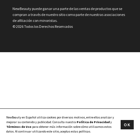
NewBeauty puede ganar una parte de las ventas de productos que se
compran a través de nuestro sitio como parte de nuestras asociaciones
de afiliación con minoristas.
© 2026 Todos los Derechos Reservados
NewBeauty en Español utiliza cookies por diversos motivos, entre ellos analizar y
mejorar su contenido y publicidad. Consulta nuestra
Política de Privacidad
y
OK
Términos de Uso
para obtener más información sobre cómo utilizamos estos
datos. Al continuar utilizando este sitio, aceptas estas políticas.