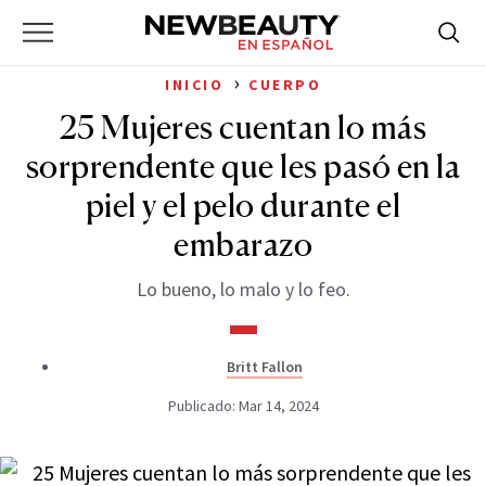
NewBeauty
Skip
Searc
Primary
to
Bus
for:
Menu
content
›
INICIO
CUERPO
25 Mujeres cuentan lo más
sorprendente que les pasó en la
piel y el pelo durante el
embarazo
Lo bueno, lo malo y lo feo.
Britt Fallon
Publicado: Mar 14, 2024