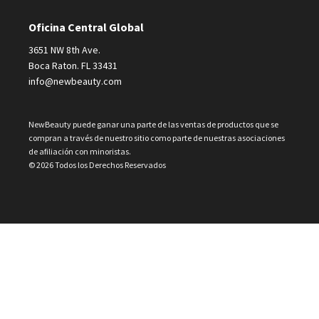
Oficina Central Global
3651 NW 8th Ave.
Boca Raton. FL 33431
info@newbeauty.com
NewBeauty puede ganar una parte de las ventas de productos que se
compran a través de nuestro sitio como parte de nuestras asociaciones
de afiliación con minoristas.
© 2026 Todos los Derechos Reservados