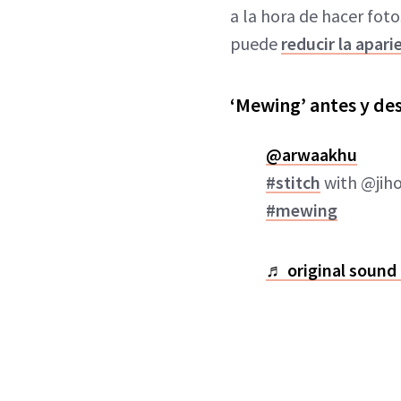
a la hora de hacer fot
puede
reducir la apari
‘Mewing’ antes y de
@arwaakhu
#stitch
with @jih
#mewing
♬ original sound