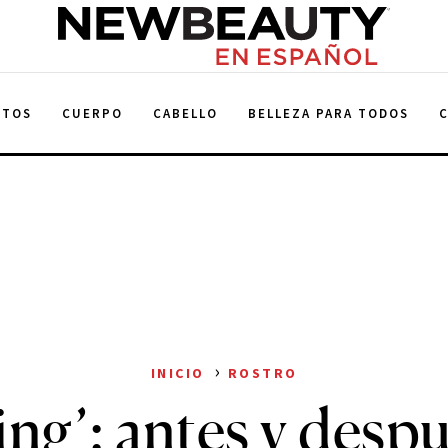
NewBeauty
NTOS
CUERPO
CABELLO
BELLEZA PARA TODOS
›
INICIO
ROSTRO
ng’: antes y despu