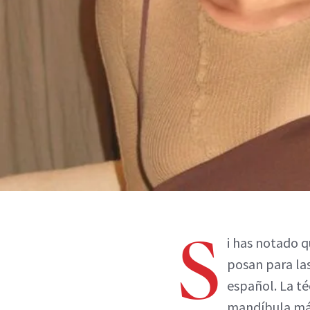
S
i has notado 
posan para las
español. La té
mandíbula más