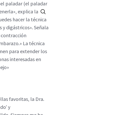
el paladar (el paladar
nerla», explica la
uedes hacer la técnica
 y digástricos». Señala
«contracción
embarazo.» La técnica
inen para extender los
sonas interesadas en
pejo»
as favoritas, la Dra.
do’ y
lido. Siempre me he