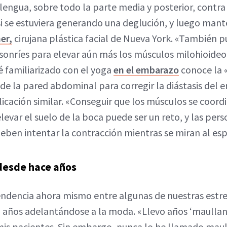
lengua, sobre todo la parte media y posterior, contra 
i se estuviera generando una deglución, y luego mante
er,
cirujana plástica facial de Nueva York. «También p
sonríes para elevar aún más los músculos milohioideos
é familiarizado con el yoga
en el embarazo
conoce la 
e la pared abdominal para corregir la diástasis del 
licación similar. «Conseguir que los músculos se coord
levar el suelo de la boca puede ser un reto, y las per
deben intentar la contracción mientras se miran al es
 desde hace años
endencia ahora mismo entre algunas de nuestras estrell
a años adelantándose a la moda. «Llevo años ‘maullan
s pacientes. Sin embargo, nunca lo he llamado maul