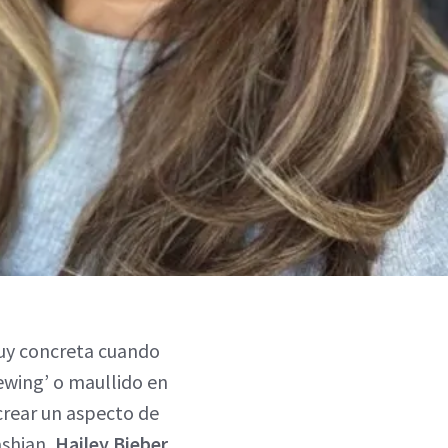
muy concreta cuando
mewing’ o maullido en
 crear un aspecto de
ashian,
Hailey Bieber
,