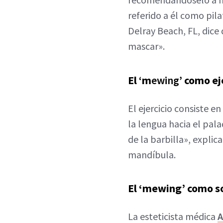
referido a él como pila
Delray Beach, FL, dice
mascar».
El
‘
m
ewing’
como eje
El ejercicio consiste e
la lengua hacia el pal
de la barbilla», explica
mandíbula.
El ‘mewing’ como so
La esteticista médica
A