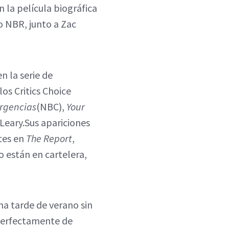
en la película biográfica
o NBR, junto a Zac
n la serie de
os Critics Choice
rgencias
(NBC),
Your
Leary.Sus apariciones
ntes en
The Report
,
o están en cartelera,
a tarde de verano sin
 perfectamente de