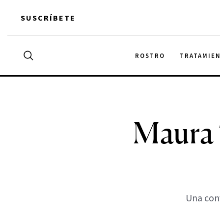
Skip
SUSCRÍBETE
to
content
Search
ROSTRO
TRATAMIE
Buscar
for:
Maura 
Una conv