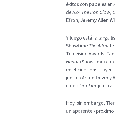
éxitos con papeles en
de A24
The Iron Claw
, 
Efron,
Jeremy Allen W
Y luego está la larga l
Showtime
The Affair
le
Television Awards. Ta
Honor
(Showtime) con 
en el cine constituyen
junto a Adam Driver y 
como
Liar Liar
junto a 
Hoy, sin embargo, Tier
un aparente «próximo t