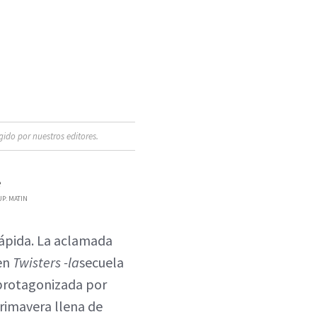
ido por nuestros editores.
UP: MATIN
rápida. La aclamada
 en
Twisters -la
secuela
á protagonizada por
rimavera llena de