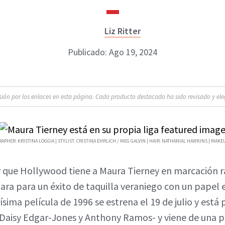
Liz Ritter
Publicado: Ago 19, 2024
n por los enlaces en esta página. Cada producto destacado ha sido revisado y eleg
PHER: KRISTINA LOGGIA | STYLIST: CRISTINA EHRLICH / MEG GALVIN | HAIR: NATHANIAL HAWKINS | MAKE
r que Hollywood tiene a Maura Tierney en marcación 
para para un éxito de taquilla veraniego con un papel
ísima película de 1996 se estrena el 19 de julio y est
 Daisy Edgar-Jones y Anthony Ramos- y viene de una p