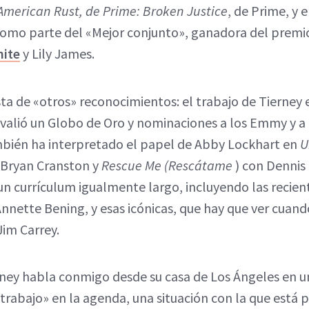
American Rust, de Prime: Broken Justice
, de Prime, y 
como parte del «Mejor conjunto», ganadora del premi
hite
y Lily James.
ista de «otros» reconocimientos: el trabajo de Tierney e
 valió un Globo de Oro y nominaciones a los Emmy y a l
mbién ha interpretado el papel de Abby Lockhart en
U
Bryan Cranston y
Rescue Me (Rescátame
) con Dennis 
 un currículum igualmente largo, incluyendo las recie
Annette Bening, y esas icónicas, que hay que ver cuand
Jim Carrey.
ney habla conmigo desde su casa de Los Ángeles en un
rabajo» en la agenda, una situación con la que está