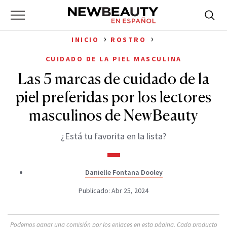
NewBeauty
Skip
Searc
Primary
to
Bus
for:
Menu
content
›
›
INICIO
ROSTRO
CUIDADO DE LA PIEL MASCULINA
Las 5 marcas de cuidado de la
piel preferidas por los lectores
masculinos de NewBeauty
¿Está tu favorita en la lista?
Danielle Fontana Dooley
Publicado: Abr 25, 2024
Podemos ganar una comisión por los enlaces en esta página. Cada producto