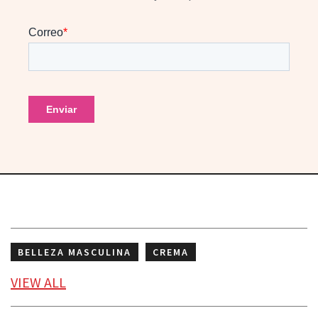
BELLEZA MASCULINA
CREMA
CUIDADO DE LA PIEL
ROSTRO
VIEW
ALL