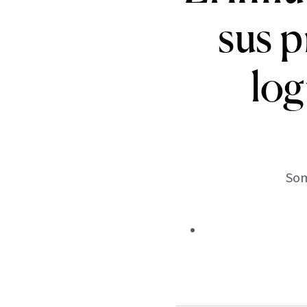
sus p
log
Som