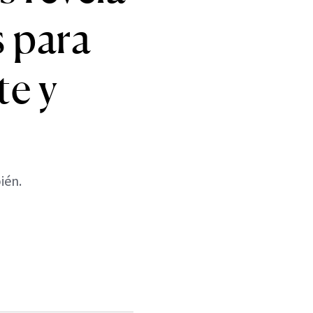
s para
te y
ién.