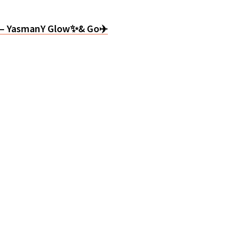
d – YasmanY Glow✨& Go✈️