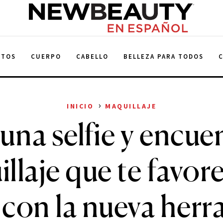
NewBeauty
NTOS
CUERPO
CABELLO
BELLEZA PARA TODOS
›
INICIO
MAQUILLAJE
una selfie y encuen
llaje que te favor
 con la nueva herr