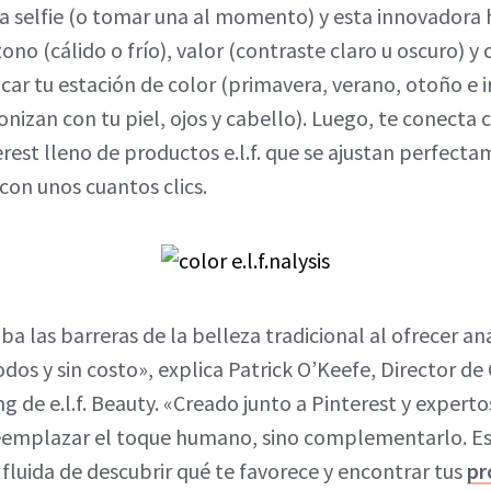
na selfie (o tomar una al momento) y esta innovadora
tono (cálido o frío), valor (contraste claro u oscuro) y
car tu estación de color (primavera, verano, otoño e i
nizan con tu piel, ojos y cabello). Luego, te conecta 
rest lleno de productos e.l.f. que se ajustan perfecta
on unos cuantos clics.
riba las barreras de la belleza tradicional al ofrecer a
odos y sin costo», explica Patrick O’Keefe, Director 
 de e.l.f. Beauty. «Creado junto a Pinterest y expertos
eemplazar el toque humano, sino complementarlo. E
y fluida de descubrir qué te favorece y encontrar tus
pr