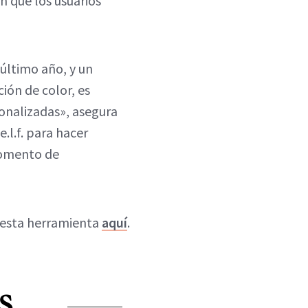
n que los usuarios
 último año, y un
ión de color, es
onalizadas», asegura
.l.f. para hacer
momento de
e esta herramienta
aquí
.
S