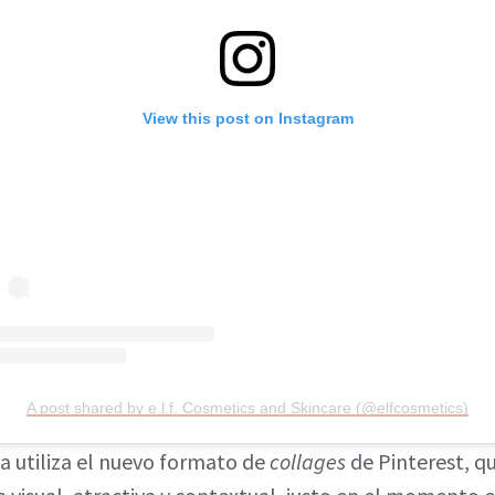
View this post on Instagram
A post shared by e.l.f. Cosmetics and Skincare (@elfcosmetics)
a utiliza el nuevo formato de
collages
de Pinterest, q