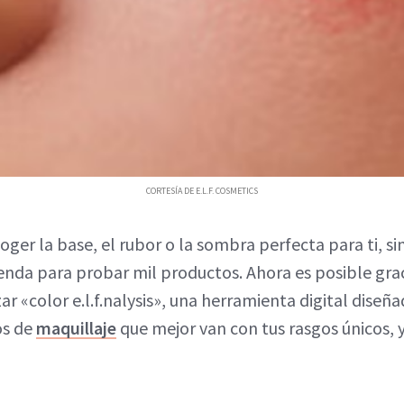
CORTESÍA DE E.L.F. COSMETICS
er la base, el rubor o la sombra perfecta para ti, sin
tienda para probar mil productos. Ahora es posible graci
r «color e.l.f.nalysis», una herramienta digital diseñ
os de
maquillaje
que mejor van con tus rasgos únicos,