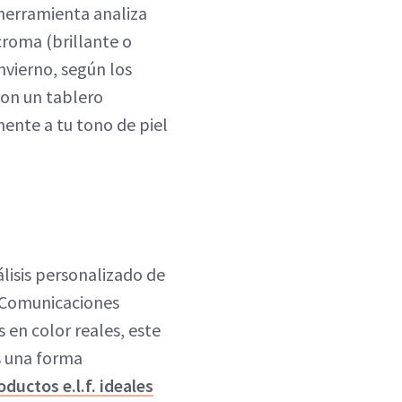
 herramienta analiza
 croma (brillante o
nvierno, según los
con un tablero
mente a tu tono de piel
nálisis personalizado de
de Comunicaciones
 en color reales, este
s una forma
oductos e.l.f. ideales