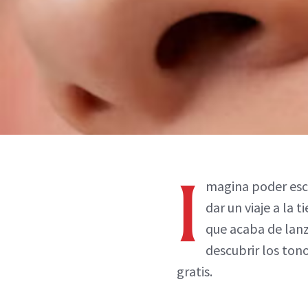
I
magina poder escog
dar un viaje a la 
que acaba de lanza
descubrir los ton
gratis.