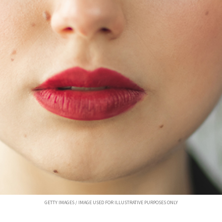
GETTY IMAGES / IMAGE USED FOR ILLUSTRATIVE PURPOSES ONLY