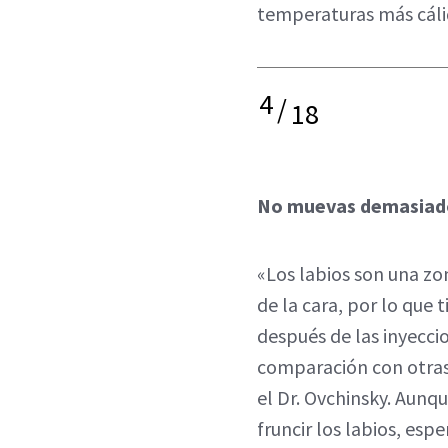
temperaturas más cáli
4
/
18
No muevas demasiado
«Los labios son una zo
de la cara, por lo que
después de las inyecci
comparación con otras 
el Dr. Ovchinsky. Aunq
fruncir los labios, esp