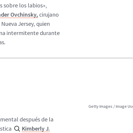
s sobre los labios»,
nder Ovchinsky,
cirujano
, Nueva Jersey, quien
rma intermitente durante
as.
Getty Images / Image Use
d mental después de la
ástica
Kimberly J.