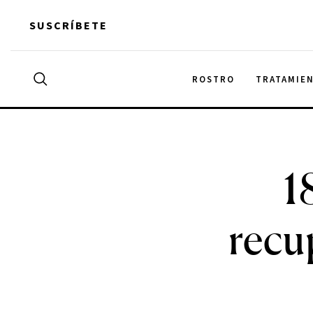
Skip
SUSCRÍBETE
to
content
Search
ROSTRO
TRATAMIE
Buscar
for:
1
recu