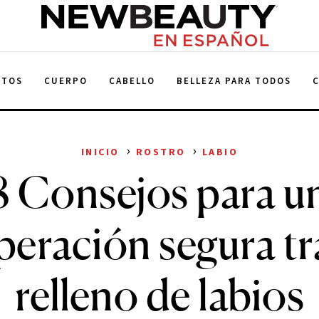
NewBeauty
NTOS
CUERPO
CABELLO
BELLEZA PARA TODOS
›
›
INICIO
ROSTRO
LABIO
8 Consejos para u
peración segura tr
relleno de labios