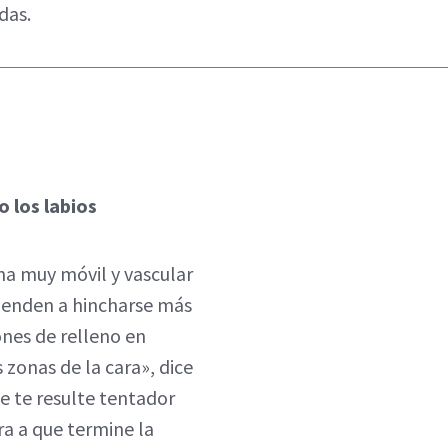
das.
 los labios
na muy móvil y vascular
 tienden a hincharse más
ones de relleno en
zonas de la cara», dice
ue te resulte tentador
era a que termine la