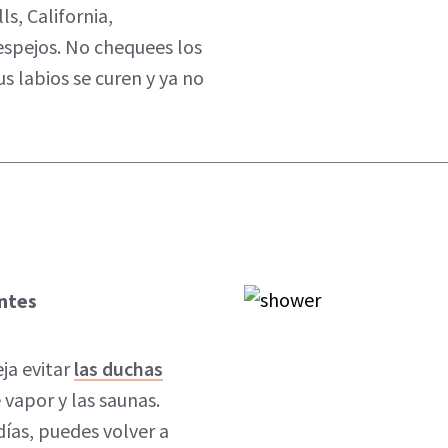
ls, California,
espejos. No chequees los
s labios se curen y ya no
entes
ja evitar
las duchas
 vapor y las saunas.
días, puedes volver a