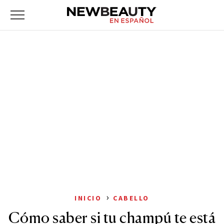
NewBeauty
Skip
Primary
to
Menu
content
›
INICIO
CABELLO
Cómo saber si tu champú te está