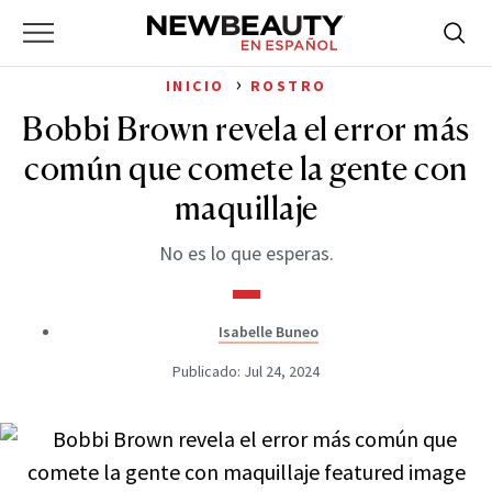
NewBeauty
Skip
Searc
Primary
to
Bus
for:
Menu
content
›
INICIO
ROSTRO
Bobbi Brown revela el error más
común que comete la gente con
maquillaje
No es lo que esperas.
Isabelle Buneo
Publicado: Jul 24, 2024