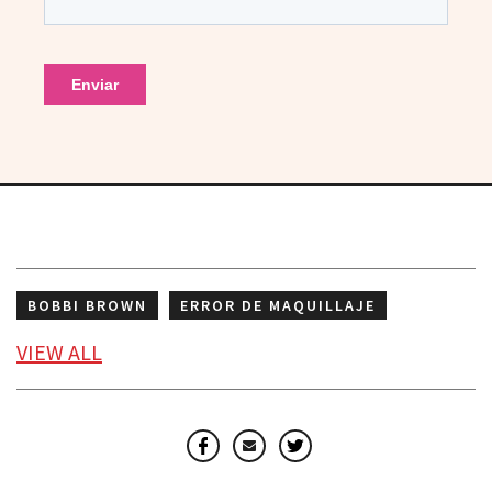
BOBBI BROWN
ERROR DE MAQUILLAJE
ESPANOL
MAQUILLAJE
VIEW
ALL
MAQUILLAJE PARA PIEL MADURA
TRANSLATED
Facebook
Email
Twitter