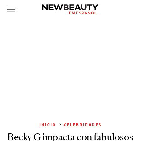
NewBeauty
Skip
Primary
to
Menu
content
›
INICIO
CELEBRIDADES
Becky G impacta con fabulosos