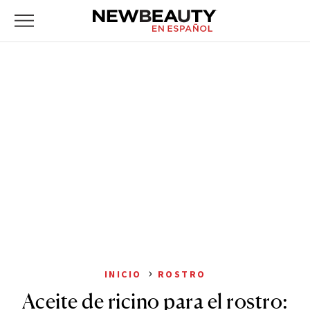
NewBeauty
Skip
Primary
to
Menu
content
›
INICIO
ROSTRO
Aceite de ricino para el rostro: